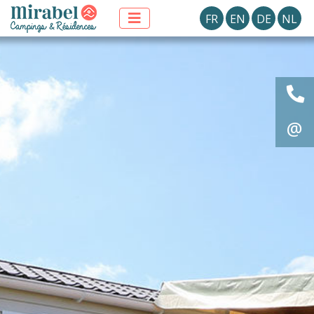
FR
EN
DE
NL
@